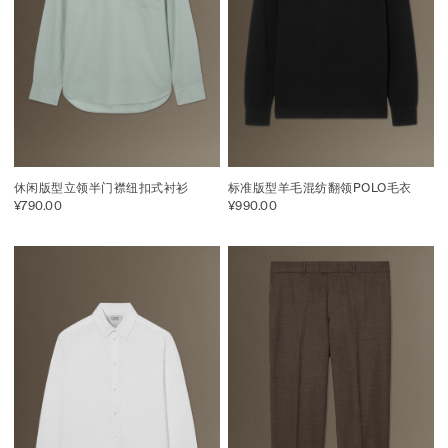
休闲版型立领半门襟纽扣式衬衫
标准版型羊毛混纺翻领POLO毛衣
¥790.00
¥990.00