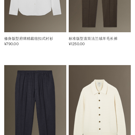
修身版型府绸精裁纽扣式衬衫
标准版型直筒法兰绒羊毛长裤
¥790.00
¥1250.00