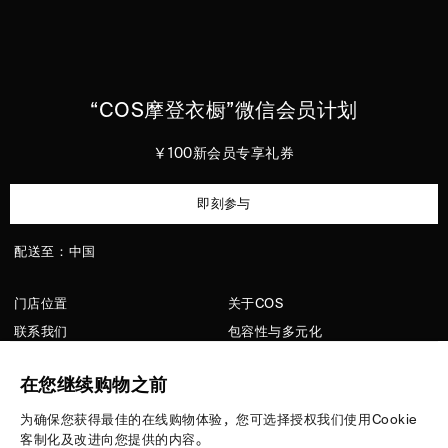
“
COS
摩登衣橱”微信会员计划
￥100新会员专享礼券
即刻参与
配送至：中国
门店位置
关于COS
联系我们
包容性与多元化
顾客服务
洗护指南
在您继续购物之前
隐私政策
招聘
配送信息
媒体
为确保您获得最佳的在线购物体验，您可选择授权我们使用Cookie
客制化及改进向您提供的内容。
版型指南