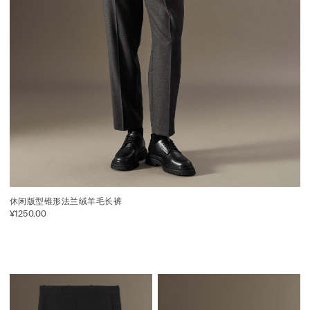
休闲版型锥形法兰绒羊毛长裤
¥1250.00