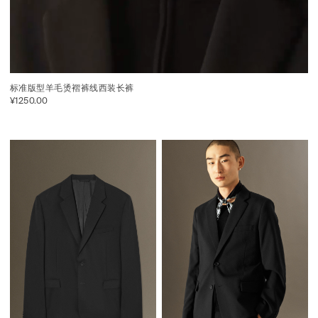
标准版型羊毛烫褶裤线西装长裤
¥1250.00
你好
关注我们的微信公众号, 第一时间得知新品信息，特别优惠和门
店活动资讯......