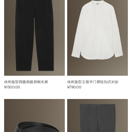
休闲版型阔腿精裁褶裥长裤
休闲版型立领半门襟纽扣式衬衫
¥1500.00
¥790.00