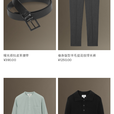
哑光搭扣皮革腰带
修身版型羊毛提花纹理长裤
¥390.00
¥1250.00