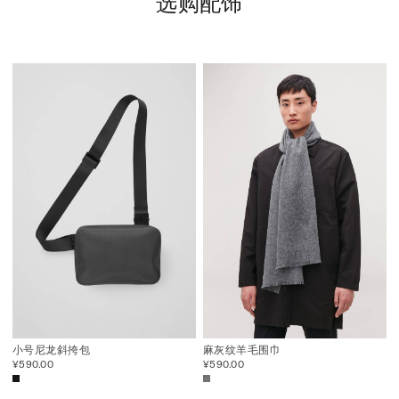
选购配饰
小号尼龙斜挎包
麻灰纹羊毛围巾
¥590.00
¥590.00