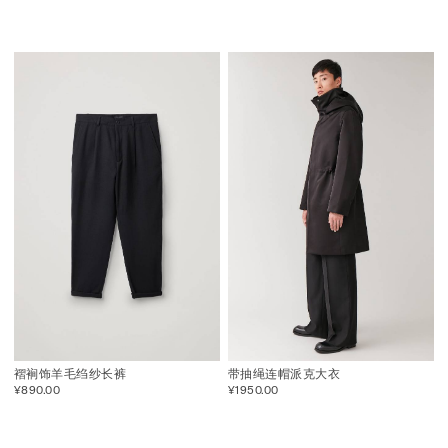
褶裥饰羊毛绉纱长裤
带抽绳连帽派克大衣
¥890.00
¥1950.00