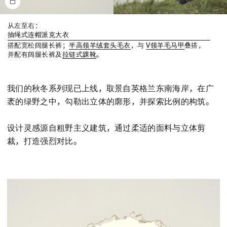
从左至右：
抽绳式连帽派克大衣
搭配宽松阔腿长裤；
半高领羊绒套头毛衣
，与
V领羊毛马甲
叠搭，
并配有阔腿长裤及
拉链式踝靴
。
我们的秋冬系列现已上线，取景自英格兰东南海岸，在广
袤的绿野之中，勾勒出立体的廓形，并探索比例的构筑。
设计灵感源自粗野主义建筑，通过柔适的面料与立体剪
裁，打造强烈对比。