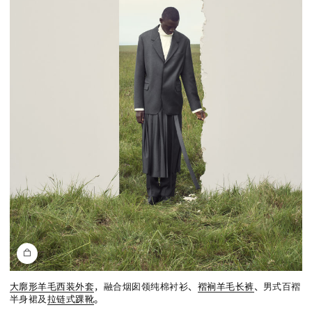
大廓形羊毛西装外套
，融合烟囱领纯棉衬衫、
褶裥羊毛长裤
、男式百褶
半身裙及
拉链式踝靴
。