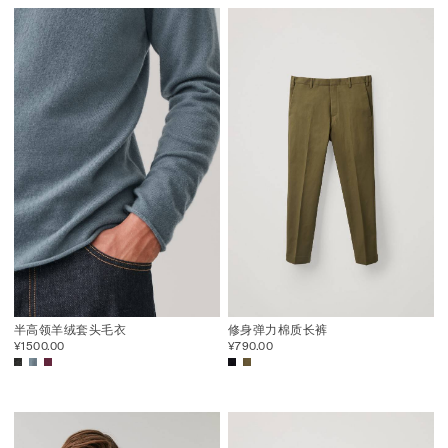
半高领羊绒套头毛衣
修身弹力棉质长裤
¥1500.00
¥790.00