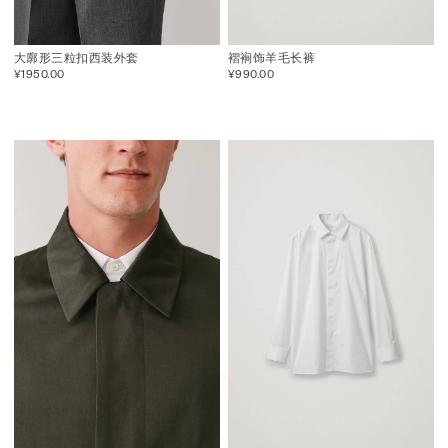
大廓形三粒扣西装外套
褶裥饰羊毛长裤
¥1950.00
¥990.00