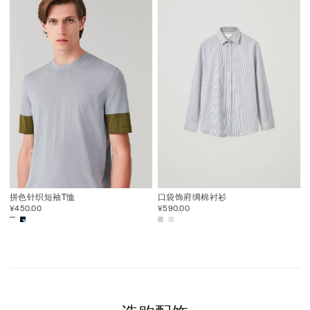
拼色针织短袖T恤
口袋饰府绸棉衬衫
¥450.00
¥590.00