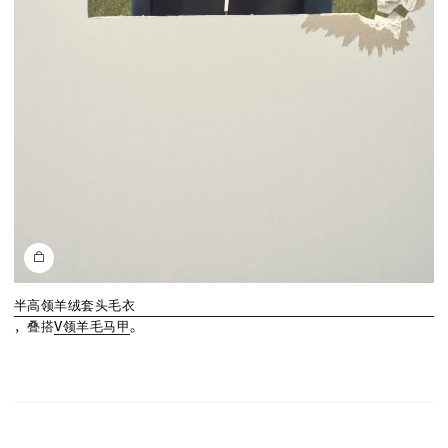
半高领羊绒套头毛衣
，叠搭
V领羊毛马甲
。