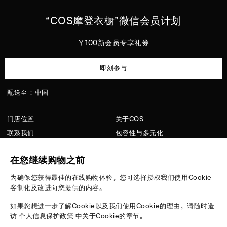
“
COS
摩登衣橱”微信会员计划
￥100新会员专享礼券
即刻参与
配送至：中国
门店位置
关于COS
联系我们
包容性与多元化
顾客服务
洗护指南
在您继续购物之前
隐私政策
招聘
配送信息
媒体
为确保您获得最佳的在线购物体验，您可选择授权我们使用Cookie
客制化及改进向您提供的内容。
版型指南
退货条例
如果您想进一步了解Cookie以及我们使用Cookie的理由，请随时造
访
个人信息保护政策
中关于Cookie的章节。
支付方式