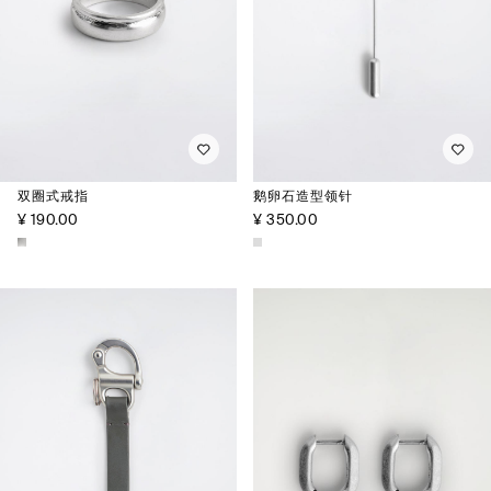
双圈式戒指
鹅卵石造型领针
¥ 190.00
¥ 350.00