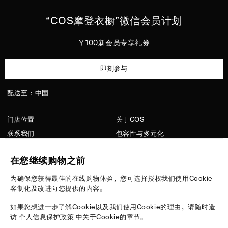
“
COS
摩登衣橱”微信会员计划
￥100新会员专享礼券
即刻参与
配送至：中国
门店位置
关于COS
联系我们
包容性与多元化
顾客服务
洗护指南
在您继续购物之前
隐私政策
招聘
配送信息
媒体
为确保您获得最佳的在线购物体验，您可选择授权我们使用Cookie
客制化及改进向您提供的内容。
版型指南
退货条例
如果您想进一步了解Cookie以及我们使用Cookie的理由，请随时造
访
个人信息保护政策
中关于Cookie的章节。
支付方式