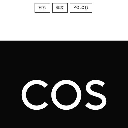
衬衫
裤装
POLO衫