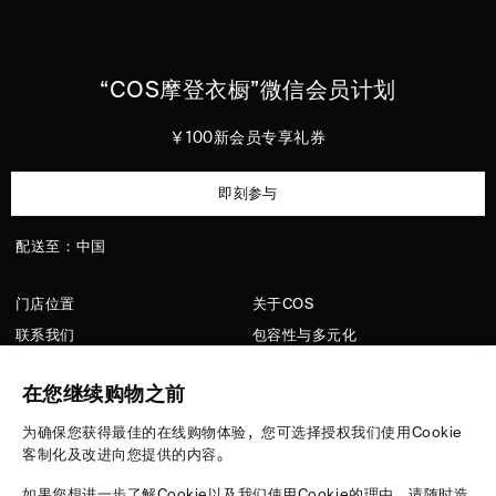
“
COS
摩登衣橱”微信会员计划
￥100新会员专享礼券
即刻参与
配送至：中国
门店位置
关于COS
联系我们
包容性与多元化
顾客服务
洗护指南
在您继续购物之前
隐私政策
招聘
配送信息
媒体
为确保您获得最佳的在线购物体验，您可选择授权我们使用Cookie
客制化及改进向您提供的内容。
版型指南
退货条例
如果您想进一步了解Cookie以及我们使用Cookie的理由，请随时造