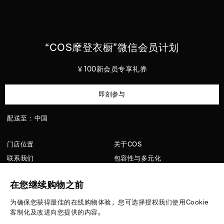
“
COS
摩登衣橱”微信会员计划
￥100新会员专享礼券
即刻参与
配送至：中国
门店位置
关于COS
联系我们
包容性与多元化
顾客服务
洗护指南
在您继续购物之前
隐私政策
招聘
配送信息
媒体
为确保您获得最佳的在线购物体验，您可选择授权我们使用Cookie
客制化及改进向您提供的内容。
版型指南